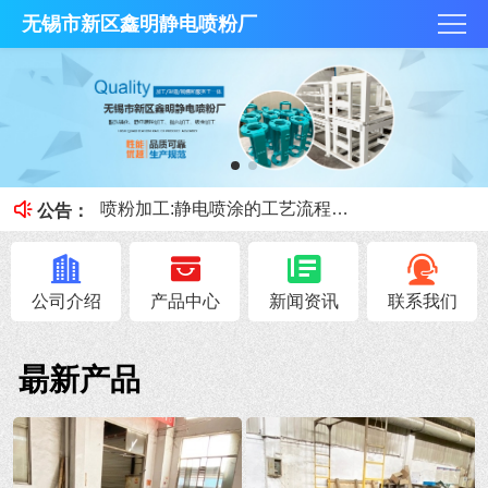
无锡市新区鑫明静电喷粉厂
抛丸技术和酸洗磷化那个好？
何为酸洗磷化？今天鑫明静电喷粉厂小课堂就跟大家讲讲。
喷粉加工:静电喷涂的工艺流程和优缺点
公告：
喷砂、抛丸的区别
钣金加工展开注意事项！
公司介绍
产品中心
新闻资讯
联系我们
朂新产品