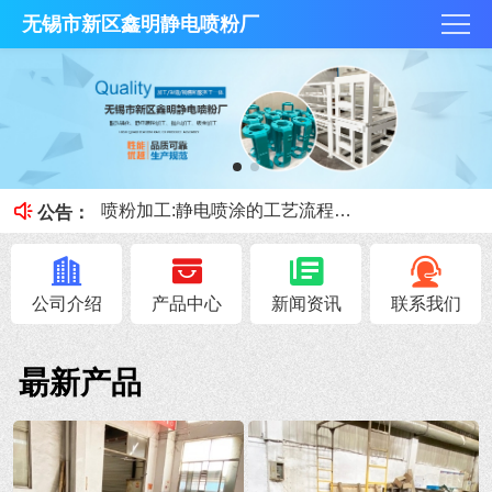
无锡市新区鑫明静电喷粉厂
抛丸技术和酸洗磷化那个好？
何为酸洗磷化？今天鑫明静电喷粉厂小课堂就跟大家讲讲。
喷粉加工:静电喷涂的工艺流程和优缺点
公告：
喷砂、抛丸的区别
钣金加工展开注意事项！
公司介绍
产品中心
新闻资讯
联系我们
朂新产品