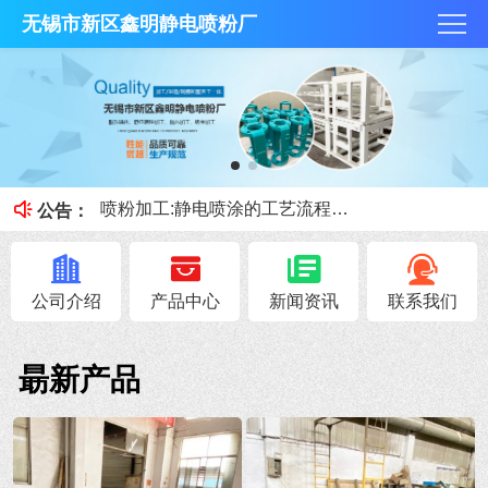
无锡市新区鑫明静电喷粉厂
抛丸技术和酸洗磷化那个好？
何为酸洗磷化？今天鑫明静电喷粉厂小课堂就跟大家讲讲。
喷粉加工:静电喷涂的工艺流程和优缺点
公告：
喷砂、抛丸的区别
钣金加工展开注意事项！
公司介绍
产品中心
新闻资讯
联系我们
朂新产品