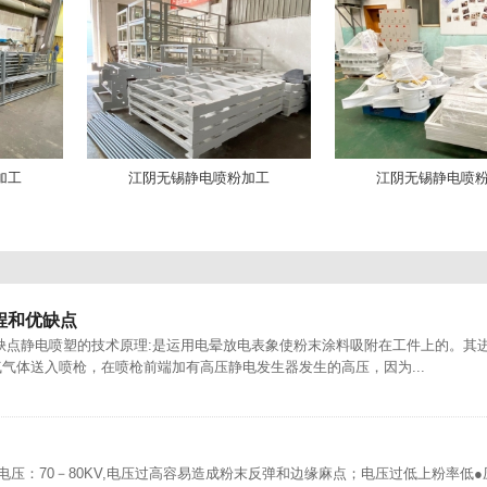
加工
江阴无锡静电喷粉加工
江阴无锡静电喷
程和优缺点
缺点静电喷塑的技术原理:是运用电晕放电表象使粉末涂料吸附在工件上的。其
气体送入喷枪，在喷枪前端加有高压静电发生器发生的高压，因为...
电压：70－80KV,电压过高容易造成粉末反弹和边缘麻点；电压过低上粉率低