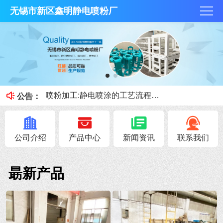
无锡市新区鑫明静电喷粉厂
抛丸技术和酸洗磷化那个好？
何为酸洗磷化？今天鑫明静电喷粉厂小课堂就跟大家讲讲。
喷粉加工:静电喷涂的工艺流程和优缺点
公告：
喷砂、抛丸的区别
钣金加工展开注意事项！
公司介绍
产品中心
新闻资讯
联系我们
朂新产品