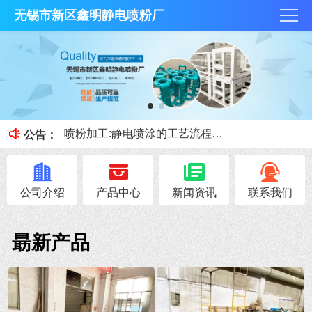
无锡市新区鑫明静电喷粉厂
抛丸技术和酸洗磷化那个好？
何为酸洗磷化？今天鑫明静电喷粉厂小课堂就跟大家讲讲。
喷粉加工:静电喷涂的工艺流程和优缺点
公告：
喷砂、抛丸的区别
钣金加工展开注意事项！
公司介绍
产品中心
新闻资讯
联系我们
朂新产品