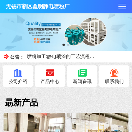
无锡市新区鑫明静电喷粉厂
抛丸技术和酸洗磷化那个好？
何为酸洗磷化？今天鑫明静电喷粉厂小课堂就跟大家讲讲。
喷粉加工:静电喷涂的工艺流程和优缺点
公告：
喷砂、抛丸的区别
钣金加工展开注意事项！
公司介绍
产品中心
新闻资讯
联系我们
朂新产品