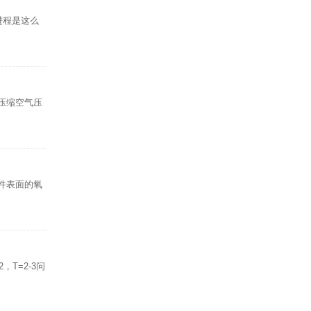
进程是这么
●压缩空气压
件表面的氧
T=2-3问