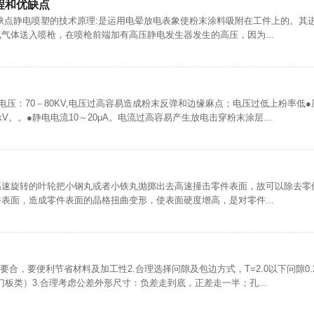
程和优缺点
缺点静电喷塑的技术原理:是运用电晕放电表象使粉末涂料吸附在工件上的。其
气体送入喷枪，在喷枪前端加有高压静电发生器发生的高压，因为...
电压：70－80KV,电压过高容易造成粉末反弹和边缘麻点；电压过低上粉率低
90kV。。●静电电流10～20μA。电流过高容易产生放电击穿粉末涂层...
高速旋转的叶轮把小钢丸或者小铁丸抛掷出去高速撞击零件表面，故可以除去零
表面，造成零件表面的晶格扭曲变形，使表面硬度增高，是对零件...
合，要便利节省材料及加工性2.合理选择问隙及包边方式，T=2.0以下问隙0.2，
门板类）3.合理考虑公差外形尺寸：负差走到底，正差走一半；孔...