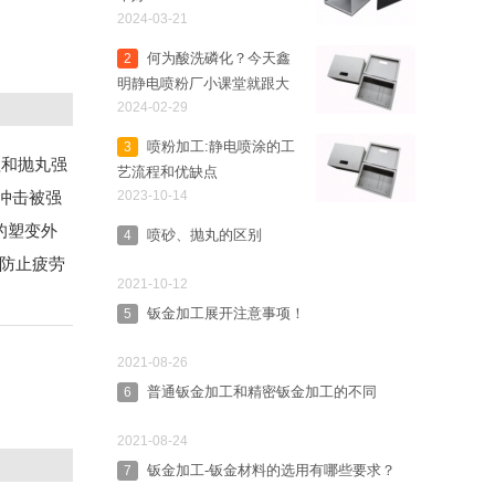
2024-03-21
何为酸洗磷化？今天鑫
2
明静电喷粉厂小课堂就跟大
2024-02-29
家讲讲。
喷粉加工:静电喷涂的工
3
理和抛丸强
艺流程和优缺点
续冲击被强
2023-10-14
的塑变外
喷砂、抛丸的区别
4
，防止疲劳
2021-10-12
钣金加工展开注意事项！
5
2021-08-26
普通钣金加工和精密钣金加工的不同
6
2021-08-24
钣金加工-钣金材料的选用有哪些要求？
7