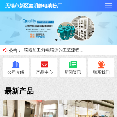
无锡市新区鑫明静电喷粉厂
抛丸技术和酸洗磷化那个好？
何为酸洗磷化？今天鑫明静电喷粉厂小课堂就跟大家讲讲。
喷粉加工:静电喷涂的工艺流程和优缺点
公告：
喷砂、抛丸的区别
钣金加工展开注意事项！
公司介绍
产品中心
新闻资讯
联系我们
朂新产品