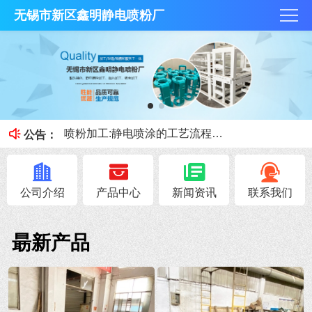
无锡市新区鑫明静电喷粉厂
抛丸技术和酸洗磷化那个好？
何为酸洗磷化？今天鑫明静电喷粉厂小课堂就跟大家讲讲。
喷粉加工:静电喷涂的工艺流程和优缺点
公告：
喷砂、抛丸的区别
钣金加工展开注意事项！
公司介绍
产品中心
新闻资讯
联系我们
朂新产品