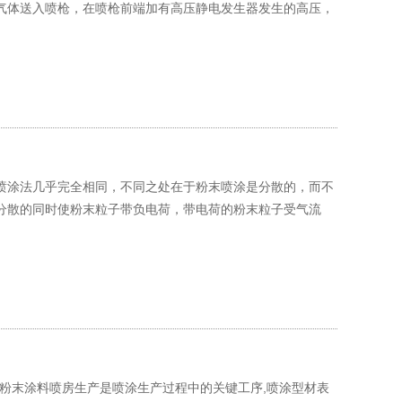
气体送入喷枪，在喷枪前端加有高压静电发生器发生的高压，
喷涂法几乎完全相同，不同之处在于粉末喷涂是分散的，而不
分散的同时使粉末粒子带负电荷，带电荷的粉末粒子受气流
粉末涂料喷房生产是喷涂生产过程中的关键工序,喷涂型材表