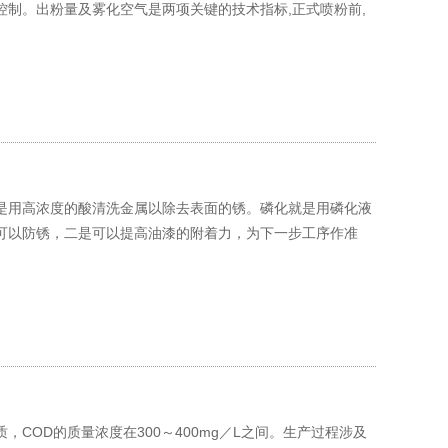
制。出粉量及雾化空气是两项关键的技术指标,正式喷粉前,
是用高浓度的酸清洗金属以除去表面的锈。磷化就是用磷化液
可以防锈，二是可以提高油漆的附着力，为下一步工序作准
COD的质量浓度在300～400mg／L之间。生产过程涉及