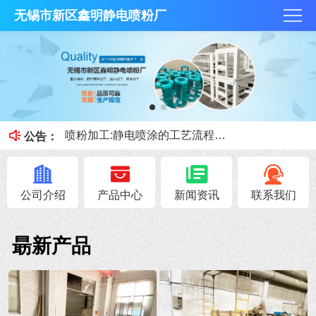
无锡市新区鑫明静电喷粉厂
抛丸技术和酸洗磷化那个好？
何为酸洗磷化？今天鑫明静电喷粉厂小课堂就跟大家讲讲。
喷粉加工:静电喷涂的工艺流程和优缺点
公告：
喷砂、抛丸的区别
钣金加工展开注意事项！
公司介绍
产品中心
新闻资讯
联系我们
朂新产品